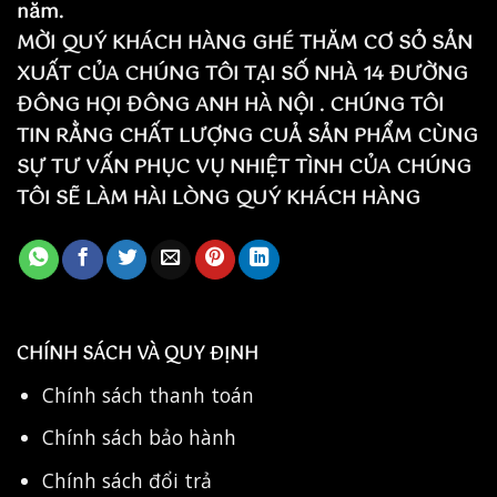
năm.
MỜI QUÝ KHÁCH HÀNG GHÉ THĂM CƠ SỎ SẢN
XUẤT CỦA CHÚNG TÔI TẠI SỐ NHÀ 14 ĐƯỜNG
ĐÔNG HỌI ĐÔNG ANH HÀ NỘI . CHÚNG TÔI
TIN RẰNG CHẤT LƯỢNG CUẢ SẢN PHẨM CÙNG
SỰ TƯ VẤN PHỤC VỤ NHIỆT TÌNH CỦA CHÚNG
TÔI SẼ LÀM HÀI LÒNG QUÝ KHÁCH HÀNG
CHÍNH SÁCH VÀ QUY ĐỊNH
Chính sách thanh toán
Chính sách bảo hành
Chính sách đổi trả