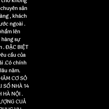
n cho không
 chuyên sản
àng , khách
nước ngoài .
phẩm lên
 hàng sự
m . ĐẶC BIỆT
yêu cầu của
ái .Có chính
 lâu năm.
HĂM CƠ SỎ
I SỐ NHÀ 14
HÀ NỘI .
LƯỢNG CUẢ