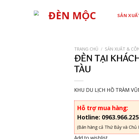
SẢN XUẤ
TRANG CHỦ
/
SẢN XUẤT & CÔ
ĐÈN TẠI KHÁC
Add to
TÀU
wishlist
KHU DU LỊCH HỒ TRÀM VŨ
Hỗ trợ mua hàng:
Hotline: 0963.966.225
(Bán hàng cả Thứ Bảy và Chủ 
Add to wishlist