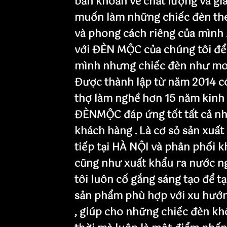
băn khoăn về chất lượng và giá
muốn làm những chiếc đèn th
và phong cách riêng của mình 
với ĐÈN MỘC của chúng tôi để
mình nhưng chiếc đèn như mo
Được thành lập từ năm 2014 có
thợ làm nghề hơn 15 năm kinh
ĐÈNMỘC đáp ứng tốt tất cả nh
khách hàng . Là cơ sỏ sản xuất
tiếp tại HÀ NỘI và phân phối 
cũng như xuất khẩu ra nước n
tôi luôn cố gắng sáng tạo để t
sản phẩm phù hợp với xu hướn
, giúp cho những chiếc đèn khô