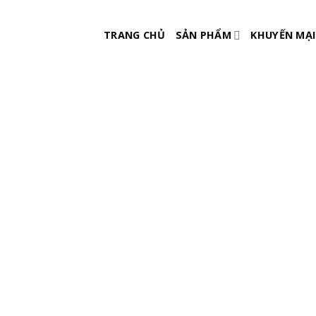
Skip
to
TRANG CHỦ
SẢN PHẨM
KHUYẾN MẠI
content