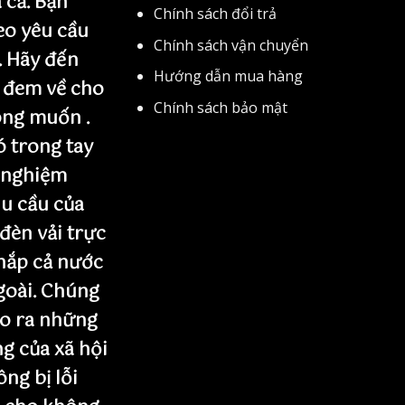
 cả. Bạn
Chính sách đổi trả
eo yêu cầu
Chính sách vận chuyển
. Hãy đến
Hướng dẫn mua hàng
 đem về cho
Chính sách bảo mật
ng muốn .
 trong tay
 nghiệm
u cầu của
 đèn vải trực
khắp cả nước
goài. Chúng
ạo ra những
g của xã hội
ng bị lỗi