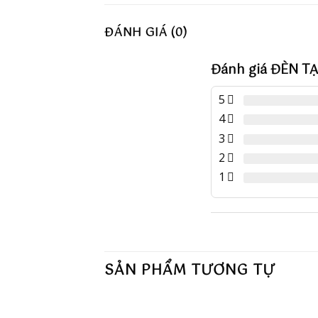
ĐÁNH GIÁ (0)
Đánh giá ĐÈN T
5
4
3
2
1
SẢN PHẨM TƯƠNG TỰ
+
+