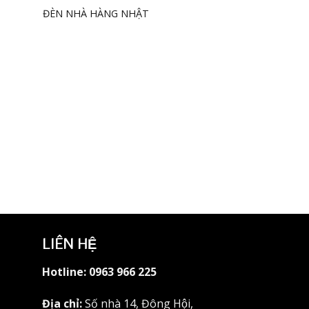
ĐÈN NHÀ HÀNG NHẬT
d to
Add to
hlist
wishlist
+
ĐÈN QUÁN NHẬT
LIÊN HỆ
Hotline:
0963 966 225
Địa chỉ:
Số nhà 14, Đông Hội,