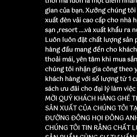
thời mà luôn là một điểm nhấ
gian của bạn. Xưởng chúng tôi
xuất đèn vải cao cấp cho nhà h
sạn ,resort ....và xuất khẩu ra 
Luôn luôn đặt chất lượng sản 
hàng đầu mang đến cho khách
thoải mái, yên tâm khi mua sắ
chúng tôi nhận gia công theo 
khách hàng với số lượng từ 1 c
sách ưu đãi cho đại lý làm việc
MỜI QUÝ KHÁCH HÀNG GHÉ T
SẢN XUẤT CỦA CHÚNG TÔI TẠ
ĐƯỜNG ĐÔNG HỌI ĐÔNG ANH 
CHÚNG TÔI TIN RẰNG CHẤT 