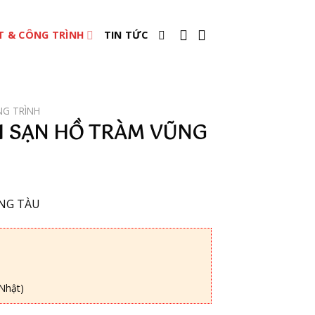
T & CÔNG TRÌNH
TIN TỨC
NG TRÌNH
H SẠN HỒ TRÀM VŨNG
NG TÀU
Nhật)