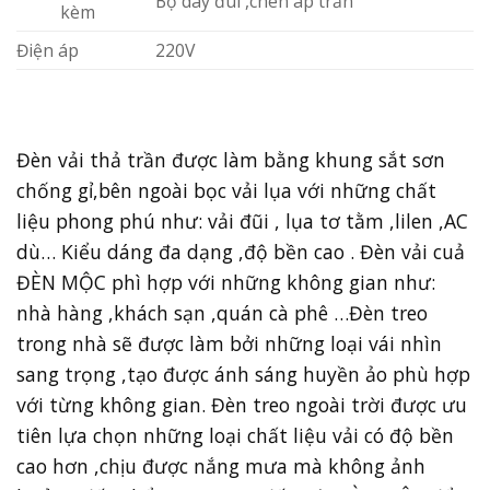
Bộ dây đui ,chén áp trần
kèm
Điện áp
220V
Đèn vải thả trần được làm bằng khung sắt sơn
chống gỉ,bên ngoài bọc vải lụa với những chất
liệu phong phú như: vải đũi , lụa tơ tằm ,lilen ,AC
dù… Kiểu dáng đa dạng ,độ bền cao . Đèn vải cuả
ĐÈN MỘC phì hợp với những không gian như:
nhà hàng ,khách sạn ,quán cà phê …Đèn treo
trong nhà sẽ được làm bởi những loại vái nhìn
sang trọng ,tạo được ánh sáng huyền ảo phù hợp
với từng không gian. Đèn treo ngoài trời được ưu
tiên lựa chọn những loại chất liệu vải có độ bền
cao hơn ,chịu được nắng mưa mà không ảnh