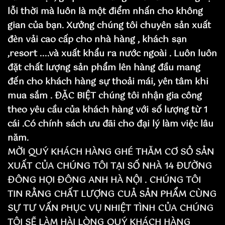
lỗi thời mà luôn là một điểm nhấn cho không
gian của bạn. Xưởng chúng tôi chuyên sản xuất
đèn vải cao cấp cho nhà hàng , khách sạn
,resort ....và xuất khẩu ra nước ngoài . Luôn luôn
đặt chất lượng sản phẩm lên hàng đầu mang
đến cho khách hàng sự thoải mái, yên tâm khi
mua sắm . ĐẶC BIỆT chúng tôi nhận gia công
theo yêu cầu của khách hàng với số lượng từ 1
cái .Có chính sách ưu đãi cho đại lý làm việc lâu
năm.
MỜI QUÝ KHÁCH HÀNG GHÉ THĂM CƠ SỎ SẢN
XUẤT CỦA CHÚNG TÔI TẠI SỐ NHÀ 14 ĐƯỜNG
ĐÔNG HỌI ĐÔNG ANH HÀ NỘI . CHÚNG TÔI
TIN RẰNG CHẤT LƯỢNG CUẢ SẢN PHẨM CÙNG
SỰ TƯ VẤN PHỤC VỤ NHIỆT TÌNH CỦA CHÚNG
TÔI SẼ LÀM HÀI LÒNG QUÝ KHÁCH HÀNG