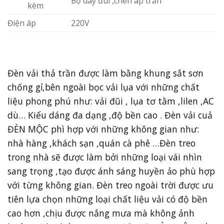
Bộ dây đui ,chén áp trần
kèm
Điện áp
220V
Đèn vải thả trần được làm bằng khung sắt sơn
chống gỉ,bên ngoài bọc vải lụa với những chất
liệu phong phú như: vải đũi , lụa tơ tằm ,lilen ,AC
dù… Kiểu dáng đa dạng ,độ bền cao . Đèn vải cuả
ĐÈN MỘC phì hợp với những không gian như:
nhà hàng ,khách sạn ,quán cà phê …Đèn treo
trong nhà sẽ được làm bởi những loại vái nhìn
sang trọng ,tạo được ánh sáng huyền ảo phù hợp
với từng không gian. Đèn treo ngoài trời được ưu
tiên lựa chọn những loại chất liệu vải có độ bền
cao hơn ,chịu được nắng mưa mà không ảnh