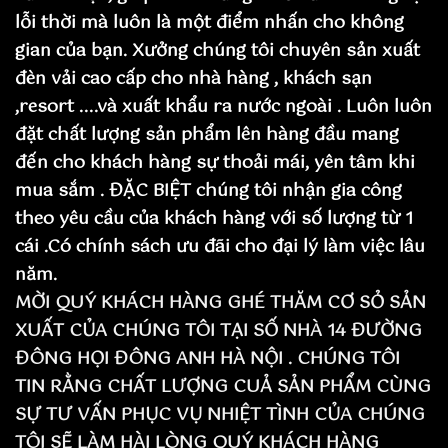
lỗi thời mà luôn là một điểm nhấn cho không
gian của bạn. Xưởng chúng tôi chuyên sản xuất
đèn vải cao cấp cho nhà hàng , khách sạn
,resort ....và xuất khẩu ra nước ngoài . Luôn luôn
đặt chất lượng sản phẩm lên hàng đầu mang
đến cho khách hàng sự thoải mái, yên tâm khi
mua sắm . ĐẶC BIỆT chúng tôi nhận gia công
theo yêu cầu của khách hàng với số lượng từ 1
cái .Có chính sách ưu đãi cho đại lý làm việc lâu
năm.
MỜI QUÝ KHÁCH HÀNG GHÉ THĂM CƠ SỎ SẢN
XUẤT CỦA CHÚNG TÔI TẠI SỐ NHÀ 14 ĐƯỜNG
ĐÔNG HỌI ĐÔNG ANH HÀ NỘI . CHÚNG TÔI
TIN RẰNG CHẤT LƯỢNG CUẢ SẢN PHẨM CÙNG
SỰ TƯ VẤN PHỤC VỤ NHIỆT TÌNH CỦA CHÚNG
TÔI SẼ LÀM HÀI LÒNG QUÝ KHÁCH HÀNG