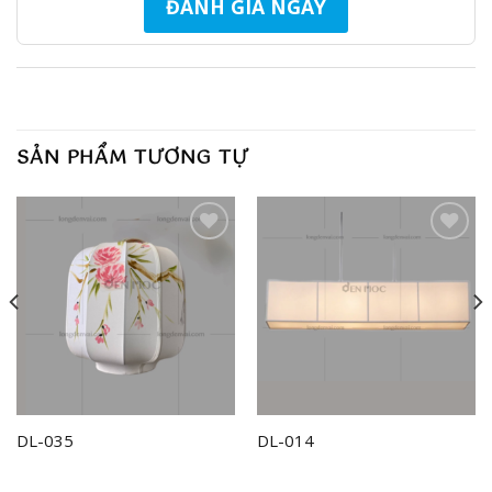
ĐÁNH GIÁ NGAY
SẢN PHẨM TƯƠNG TỰ
Add to
Add to
wishlist
wishlist
DL-035
DL-014