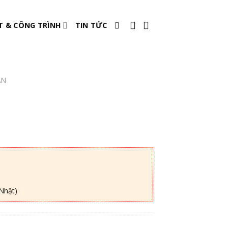
T & CÔNG TRÌNH
TIN TỨC
ẦN
Nhật)