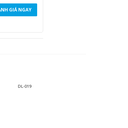
NH GIÁ NGAY
+
DL-019
d to
Add to
hlist
wishlist