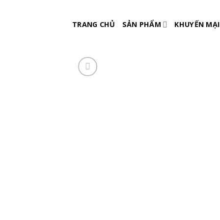
Skip
to
TRANG CHỦ
SẢN PHẨM
KHUYẾN MẠI
content