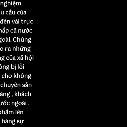
 nghiệm
u cầu của
 đèn vải trực
khắp cả nước
goài. Chúng
ạo ra những
g của xã hội
ng bị lỗi
n cho không
 chuyên sản
àng , khách
nước ngoài .
phẩm lên
 hàng sự