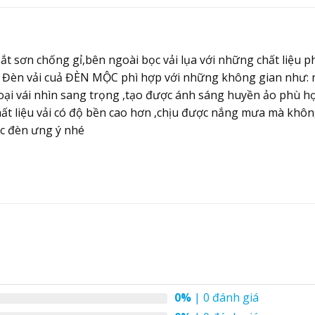
 sơn chống gỉ,bên ngoài bọc vải lụa với những chất liệu pho
 . Đèn vải cuả ĐÈN MỘC phì hợp với những không gian như:
oại vái nhìn sang trọng ,tạo được ánh sáng huyền ảo phù h
chất liệu vải có độ bền cao hơn ,chịu được nắng mưa mà kh
c đèn ưng ý nhé
0%
| 0 đánh giá