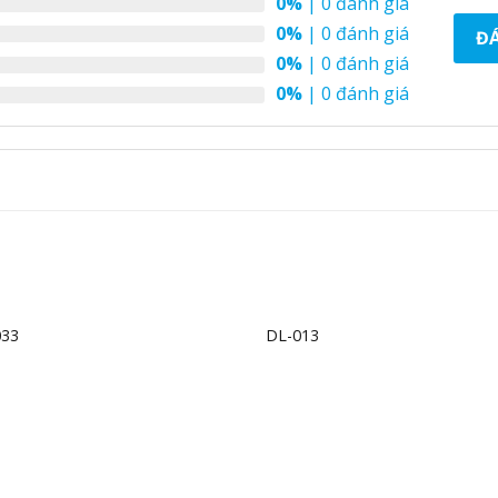
0%
| 0 đánh giá
0%
| 0 đánh giá
ĐÁ
0%
| 0 đánh giá
0%
| 0 đánh giá
+
033
DL-013
Add to
Ad
wishlist
wis