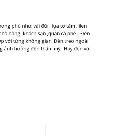
ng phú như: vải đũi , lụa tơ tằm ,lilen
 nhà hàng ,khách sạn ,quán cà phê …Đèn
ợp với từng không gian. Đèn treo ngoài
ông ảnh hưởng đến thẩm mỹ . Hãy đến với