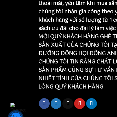
thoải mái, yên tâm khi mua sắ
chúng tôi nhận gia công theo 
khách hàng với số lượng từ 1 c
sách ưu đãi cho đại lý làm việc
MỜI QUÝ KHÁCH HÀNG GHÉ T
SẢN XUẤT CỦA CHÚNG TÔI TẠ
ĐƯỜNG ĐÔNG HỌI ĐÔNG ANH 
CHÚNG TÔI TIN RẰNG CHẤT 
SẢN PHẨM CÙNG SỰ TƯ VẤN 
NHIỆT TÌNH CỦA CHÚNG TÔI 
LÒNG QUÝ KHÁCH HÀNG