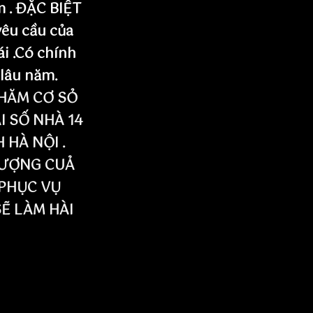
m . ĐẶC BIỆT
yêu cầu của
ái .Có chính
 lâu năm.
HĂM CƠ SỎ
I SỐ NHÀ 14
HÀ NỘI .
LƯỢNG CUẢ
PHỤC VỤ
SẼ LÀM HÀI