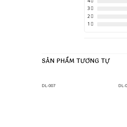
4
3
2
1
SẢN PHẨM TƯƠNG TỰ
+
+
DL-007
DL-
Add to
wishlist