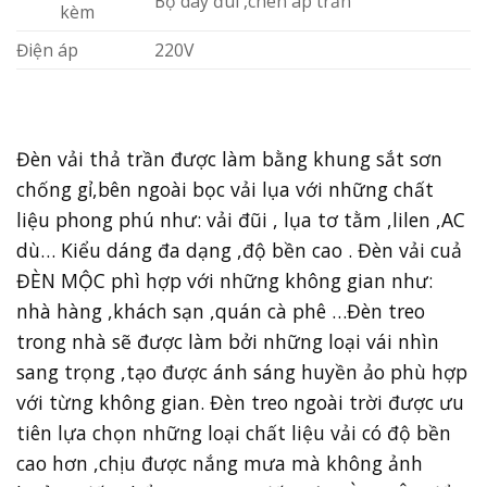
Bộ dây đui ,chén áp trần
kèm
Điện áp
220V
Đèn vải thả trần được làm bằng khung sắt sơn
chống gỉ,bên ngoài bọc vải lụa với những chất
liệu phong phú như: vải đũi , lụa tơ tằm ,lilen ,AC
dù… Kiểu dáng đa dạng ,độ bền cao . Đèn vải cuả
ĐÈN MỘC phì hợp với những không gian như:
nhà hàng ,khách sạn ,quán cà phê …Đèn treo
trong nhà sẽ được làm bởi những loại vái nhìn
sang trọng ,tạo được ánh sáng huyền ảo phù hợp
với từng không gian. Đèn treo ngoài trời được ưu
tiên lựa chọn những loại chất liệu vải có độ bền
cao hơn ,chịu được nắng mưa mà không ảnh