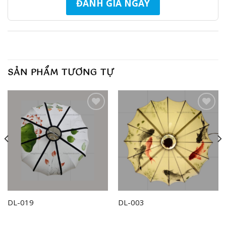
ĐÁNH GIÁ NGAY
SẢN PHẨM TƯƠNG TỰ
Add to
Add to
wishlist
wishlist
DL-019
DL-003