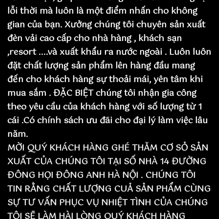
lỗi thời mà luôn là một điểm nhấn cho không
gian của bạn. Xưởng chúng tôi chuyên sản xuất
đèn vải cao cấp cho nhà hàng , khách sạn
,resort ....và xuất khẩu ra nước ngoài . Luôn luôn
đặt chất lượng sản phẩm lên hàng đầu mang
đến cho khách hàng sự thoải mái, yên tâm khi
mua sắm . ĐẶC BIỆT chúng tôi nhận gia công
theo yêu cầu của khách hàng với số lượng từ 1
cái .Có chính sách ưu đãi cho đại lý làm việc lâu
năm.
MỜI QUÝ KHÁCH HÀNG GHÉ THĂM CƠ SỎ SẢN
XUẤT CỦA CHÚNG TÔI TẠI SỐ NHÀ 14 ĐƯỜNG
ĐÔNG HỌI ĐÔNG ANH HÀ NỘI . CHÚNG TÔI
TIN RẰNG CHẤT LƯỢNG CUẢ SẢN PHẨM CÙNG
SỰ TƯ VẤN PHỤC VỤ NHIỆT TÌNH CỦA CHÚNG
TÔI SẼ LÀM HÀI LÒNG QUÝ KHÁCH HÀNG