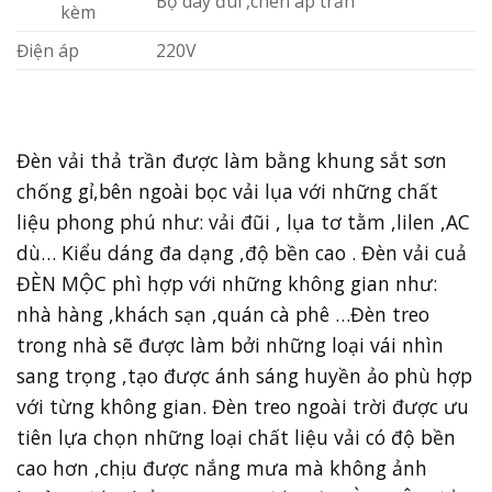
Bộ dây đui ,chén áp trần
kèm
Điện áp
220V
Đèn vải thả trần được làm bằng khung sắt sơn
chống gỉ,bên ngoài bọc vải lụa với những chất
liệu phong phú như: vải đũi , lụa tơ tằm ,lilen ,AC
dù… Kiểu dáng đa dạng ,độ bền cao . Đèn vải cuả
ĐÈN MỘC phì hợp với những không gian như:
nhà hàng ,khách sạn ,quán cà phê …Đèn treo
trong nhà sẽ được làm bởi những loại vái nhìn
sang trọng ,tạo được ánh sáng huyền ảo phù hợp
với từng không gian. Đèn treo ngoài trời được ưu
tiên lựa chọn những loại chất liệu vải có độ bền
cao hơn ,chịu được nắng mưa mà không ảnh