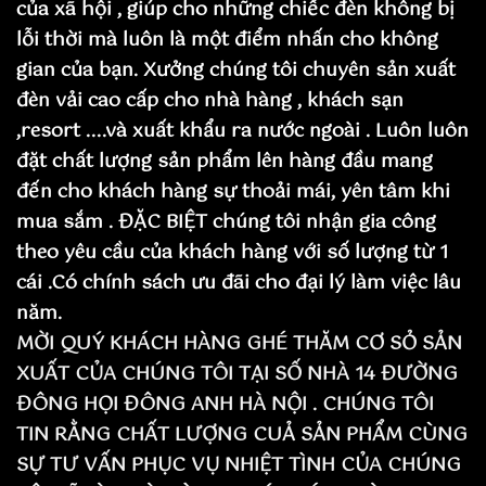
của xã hội , giúp cho những chiếc đèn không bị
lỗi thời mà luôn là một điểm nhấn cho không
gian của bạn. Xưởng chúng tôi chuyên sản xuất
đèn vải cao cấp cho nhà hàng , khách sạn
,resort ....và xuất khẩu ra nước ngoài . Luôn luôn
đặt chất lượng sản phẩm lên hàng đầu mang
đến cho khách hàng sự thoải mái, yên tâm khi
mua sắm . ĐẶC BIỆT chúng tôi nhận gia công
theo yêu cầu của khách hàng với số lượng từ 1
cái .Có chính sách ưu đãi cho đại lý làm việc lâu
năm.
MỜI QUÝ KHÁCH HÀNG GHÉ THĂM CƠ SỎ SẢN
XUẤT CỦA CHÚNG TÔI TẠI SỐ NHÀ 14 ĐƯỜNG
ĐÔNG HỌI ĐÔNG ANH HÀ NỘI . CHÚNG TÔI
TIN RẰNG CHẤT LƯỢNG CUẢ SẢN PHẨM CÙNG
SỰ TƯ VẤN PHỤC VỤ NHIỆT TÌNH CỦA CHÚNG