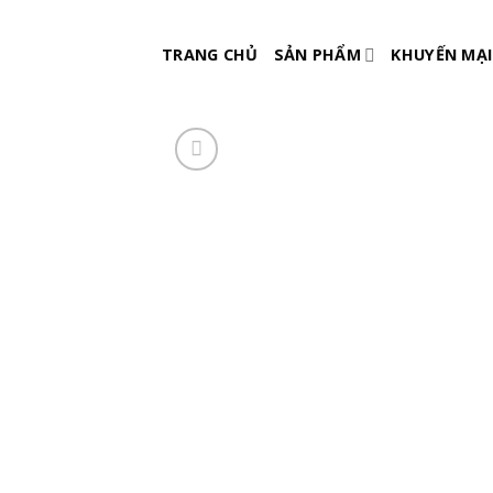
Skip
to
TRANG CHỦ
SẢN PHẨM
KHUYẾN MẠI
content