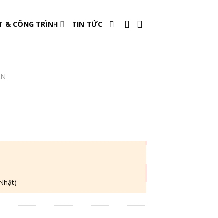
T & CÔNG TRÌNH
TIN TỨC
ẦN
Nhật)