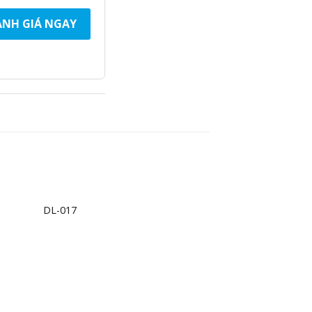
NH GIÁ NGAY
+
DL-017
d to
Add to
hlist
wishlist