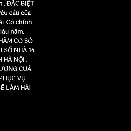
m . ĐẶC BIỆT
yêu cầu của
ái .Có chính
 lâu năm.
HĂM CƠ SỎ
I SỐ NHÀ 14
HÀ NỘI .
LƯỢNG CUẢ
PHỤC VỤ
SẼ LÀM HÀI