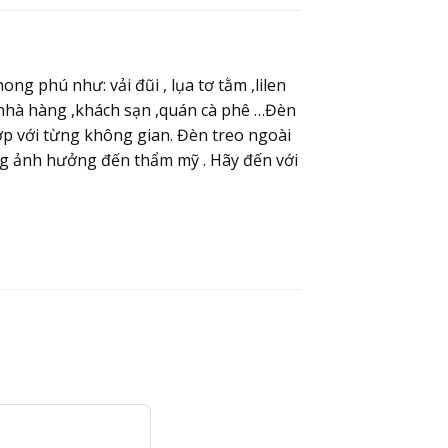
ng phú như: vải đũi , lụa tơ tằm ,lilen
 nhà hàng ,khách sạn ,quán cà phê …Đèn
ợp với từng không gian. Đèn treo ngoài
ông ảnh hưởng đến thẩm mỹ . Hãy đến với