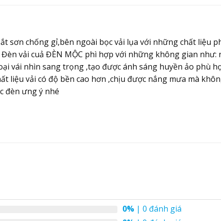
 sơn chống gỉ,bên ngoài bọc vải lụa với những chất liệu pho
 . Đèn vải cuả ĐÈN MỘC phì hợp với những không gian như:
oại vái nhìn sang trọng ,tạo được ánh sáng huyền ảo phù h
chất liệu vải có độ bền cao hơn ,chịu được nắng mưa mà kh
c đèn ưng ý nhé
0%
| 0 đánh giá