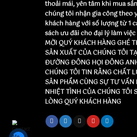
thoải mái, yên tâm khi mua sắ
chúng tôi nhận gia công theo 
khách hàng với số lượng từ 1 c
sách ưu đãi cho đại lý làm việc
MỜI QUÝ KHÁCH HÀNG GHÉ T
SẢN XUẤT CỦA CHÚNG TÔI TẠ
ĐƯỜNG ĐÔNG HỌI ĐÔNG ANH 
CHÚNG TÔI TIN RẰNG CHẤT 
SẢN PHẨM CÙNG SỰ TƯ VẤN 
NHIỆT TÌNH CỦA CHÚNG TÔI 
LÒNG QUÝ KHÁCH HÀNG