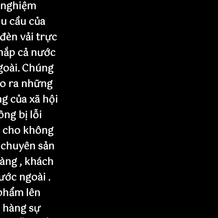
 nghiệm
u cầu của
 đèn vải trực
khắp cả nước
goài. Chúng
ạo ra những
g của xã hội
ng bị lỗi
n cho không
 chuyên sản
àng , khách
nước ngoài .
phẩm lên
 hàng sự