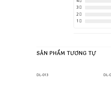
4
3
2
1
SẢN PHẨM TƯƠNG TỰ
+
+
DL-013
DL-
Add to
wishlist