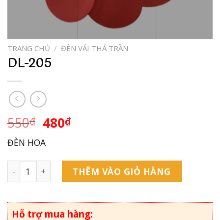
TRANG CHỦ
/
ĐÈN VẢI THẢ TRẦN
DL-205
550
480
₫
₫
ĐÈN HOA
DL-205 số lượng
THÊM VÀO GIỎ HÀNG
Hỗ trợ mua hàng: