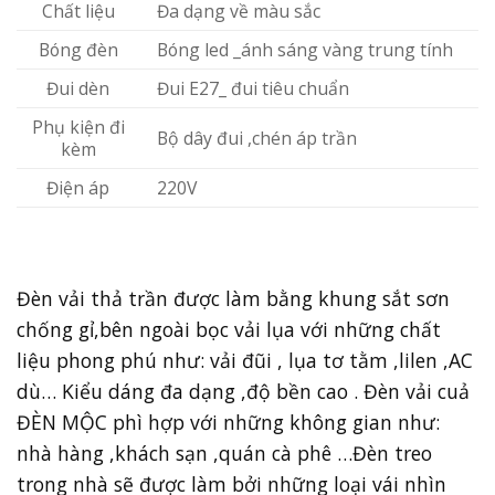
Chất liệu
Đa dạng về màu sắc
Bóng đèn
Bóng led _ánh sáng vàng trung tính
Đui dèn
Đui E27_ đui tiêu chuẩn
Phụ kiện đi
Bộ dây đui ,chén áp trần
kèm
Điện áp
220V
Đèn vải thả trần được làm bằng khung sắt sơn
chống gỉ,bên ngoài bọc vải lụa với những chất
liệu phong phú như: vải đũi , lụa tơ tằm ,lilen ,AC
dù… Kiểu dáng đa dạng ,độ bền cao . Đèn vải cuả
ĐÈN MỘC phì hợp với những không gian như:
nhà hàng ,khách sạn ,quán cà phê …Đèn treo
trong nhà sẽ được làm bởi những loại vái nhìn