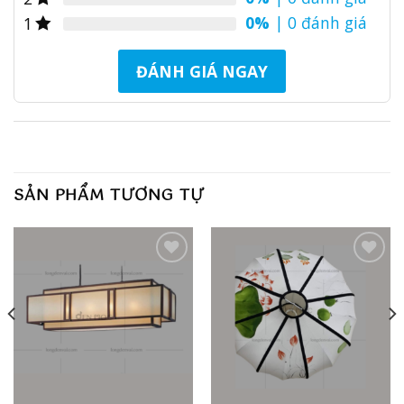
0%
| 0 đánh giá
1
ĐÁNH GIÁ NGAY
SẢN PHẨM TƯƠNG TỰ
Add to
Add to
wishlist
wishlist