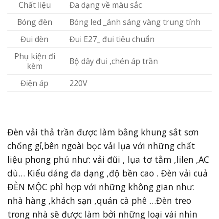
Chất liệu
Đa dạng về màu sắc
Bóng đèn
Bóng led _ánh sáng vàng trung tính
Đui dèn
Đui E27_ đui tiêu chuẩn
Phụ kiện đi
Bộ dây đui ,chén áp trần
kèm
Điện áp
220V
Đèn vải thả trần được làm bằng khung sắt sơn
chống gỉ,bên ngoài bọc vải lụa với những chất
liệu phong phú như: vải đũi , lụa tơ tằm ,lilen ,AC
dù… Kiểu dáng đa dạng ,độ bền cao . Đèn vải cuả
ĐÈN MỘC phì hợp với những không gian như:
nhà hàng ,khách sạn ,quán cà phê …Đèn treo
trong nhà sẽ được làm bởi những loại vái nhìn