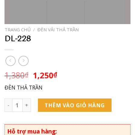
TRANG CHỦ
/
ĐÈN VẢI THẢ TRẦN
DL-228
1,380
1,250
₫
₫
ĐÈN THẢ TRẦN
DL-228 số lượng
THÊM VÀO GIỎ HÀNG
Hỗ trợ mua hàng: