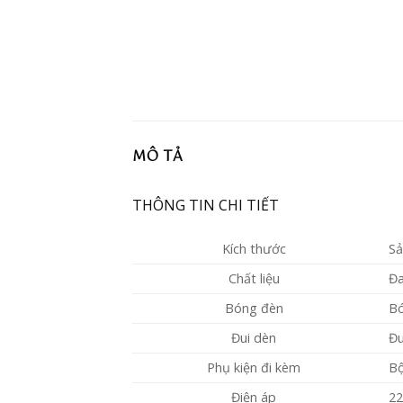
MÔ TẢ
THÔNG TIN CHI TIẾT
Kích thước
Sả
Chất liệu
Đa
Bóng đèn
Bó
Đui dèn
Đu
Phụ kiện đi kèm
Bộ
Điện áp
2