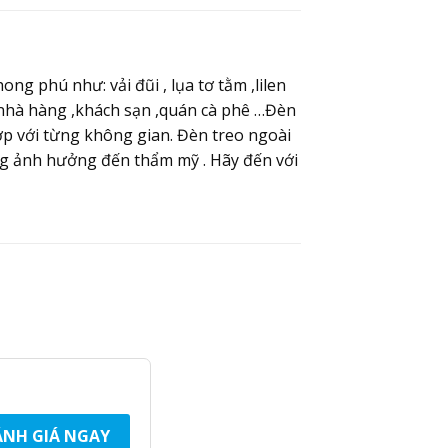
ng phú như: vải đũi , lụa tơ tằm ,lilen
 nhà hàng ,khách sạn ,quán cà phê …Đèn
ợp với từng không gian. Đèn treo ngoài
ông ảnh hưởng đến thẩm mỹ . Hãy đến với
NH GIÁ NGAY