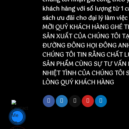
khách hàng với số lượng từ 1 c
sách ưu đãi cho đại lý làm việc
MỜI QUÝ KHÁCH HÀNG GHÉ T
SẢN XUẤT CỦA CHÚNG TÔI TẠ
ĐƯỜNG ĐÔNG HỌI ĐÔNG ANH 
CHÚNG TÔI TIN RẰNG CHẤT 
SẢN PHẨM CÙNG SỰ TƯ VẤN 
NHIỆT TÌNH CỦA CHÚNG TÔI 
LÒNG QUÝ KHÁCH HÀNG