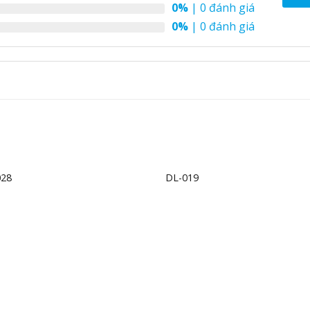
0%
| 0 đánh giá
0%
| 0 đánh giá
+
028
DL-019
Add to
Ad
wishlist
wis