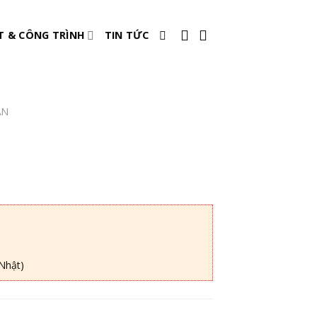
T & CÔNG TRÌNH
TIN TỨC
ẦN
Nhật)