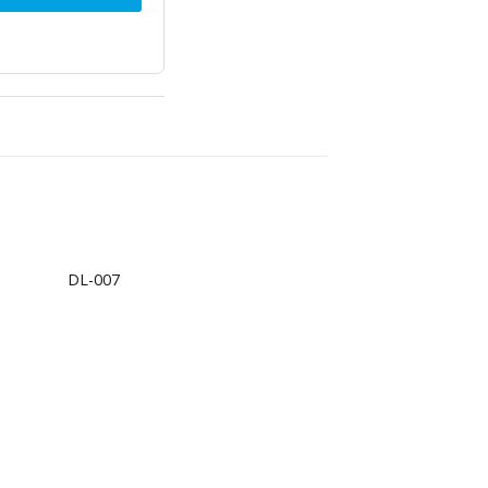
+
DL-007
d to
Add to
hlist
wishlist
+