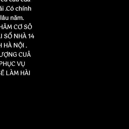
ái .Có chính
 lâu năm.
HĂM CƠ SỎ
I SỐ NHÀ 14
HÀ NỘI .
LƯỢNG CUẢ
PHỤC VỤ
SẼ LÀM HÀI