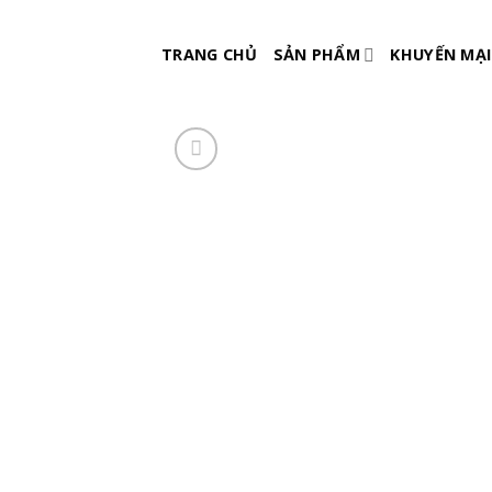
Skip
to
TRANG CHỦ
SẢN PHẨM
KHUYẾN MẠI
content