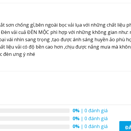
 sơn chống gỉ,bên ngoài bọc vải lụa với những chất liệu pho
 . Đèn vải cuả ĐÈN MỘC phì hợp với những không gian như:
oại vái nhìn sang trọng ,tạo được ánh sáng huyền ảo phù h
chất liệu vải có độ bền cao hơn ,chịu được nắng mưa mà kh
c đèn ưng ý nhé
0%
| 0 đánh giá
0%
| 0 đánh giá
0%
| 0 đánh giá
ĐÁ