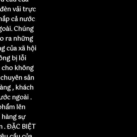
 đèn vải trực
khắp cả nước
goài. Chúng
ạo ra những
g của xã hội
ng bị lỗi
n cho không
 chuyên sản
àng , khách
nước ngoài .
phẩm lên
 hàng sự
m . ĐẶC BIỆT
yêu cầu của