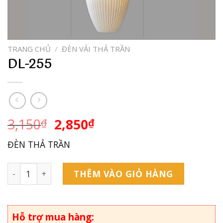
TRANG CHỦ
/
ĐÈN VẢI THẢ TRẦN
DL-255
3,150
2,850
₫
₫
ĐÈN THẢ TRẦN
DL-255 số lượng
THÊM VÀO GIỎ HÀNG
Hỗ trợ mua hàng: