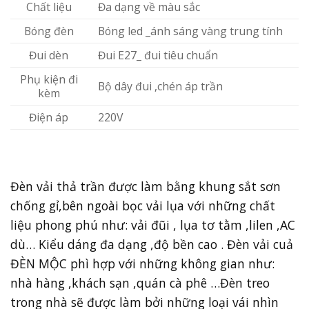
Chất liệu
Đa dạng về màu sắc
Bóng đèn
Bóng led _ánh sáng vàng trung tính
Đui dèn
Đui E27_ đui tiêu chuẩn
Phụ kiện đi
Bộ dây đui ,chén áp trần
kèm
Điện áp
220V
Đèn vải thả trần được làm bằng khung sắt sơn
chống gỉ,bên ngoài bọc vải lụa với những chất
liệu phong phú như: vải đũi , lụa tơ tằm ,lilen ,AC
dù… Kiểu dáng đa dạng ,độ bền cao . Đèn vải cuả
ĐÈN MỘC phì hợp với những không gian như:
nhà hàng ,khách sạn ,quán cà phê …Đèn treo
trong nhà sẽ được làm bởi những loại vái nhìn