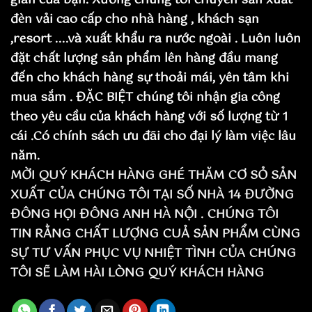
gian của bạn. Xưởng chúng tôi chuyên sản xuất
đèn vải cao cấp cho nhà hàng , khách sạn
,resort ....và xuất khẩu ra nước ngoài . Luôn luôn
đặt chất lượng sản phẩm lên hàng đầu mang
đến cho khách hàng sự thoải mái, yên tâm khi
mua sắm . ĐẶC BIỆT chúng tôi nhận gia công
theo yêu cầu của khách hàng với số lượng từ 1
cái .Có chính sách ưu đãi cho đại lý làm việc lâu
năm.
MỜI QUÝ KHÁCH HÀNG GHÉ THĂM CƠ SỎ SẢN
XUẤT CỦA CHÚNG TÔI TẠI SỐ NHÀ 14 ĐƯỜNG
ĐÔNG HỌI ĐÔNG ANH HÀ NỘI . CHÚNG TÔI
TIN RẰNG CHẤT LƯỢNG CUẢ SẢN PHẨM CÙNG
SỰ TƯ VẤN PHỤC VỤ NHIỆT TÌNH CỦA CHÚNG
TÔI SẼ LÀM HÀI LÒNG QUÝ KHÁCH HÀNG