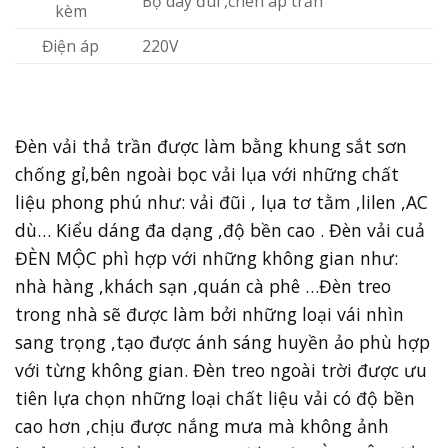
Bộ dây đui ,chén áp trần
kèm
Điện áp
220V
Đèn vải thả trần được làm bằng khung sắt sơn
chống gỉ,bên ngoài bọc vải lụa với những chất
liệu phong phú như: vải đũi , lụa tơ tằm ,lilen ,AC
dù… Kiểu dáng đa dạng ,độ bền cao . Đèn vải cuả
ĐÈN MỘC phì hợp với những không gian như:
nhà hàng ,khách sạn ,quán cà phê …Đèn treo
trong nhà sẽ được làm bởi những loại vái nhìn
sang trọng ,tạo được ánh sáng huyền ảo phù hợp
với từng không gian. Đèn treo ngoài trời được ưu
tiên lựa chọn những loại chất liệu vải có độ bền
cao hơn ,chịu được nắng mưa mà không ảnh