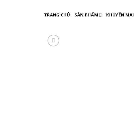
Skip
to
TRANG CHỦ
SẢN PHẨM
KHUYẾN MẠI
content