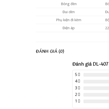
Bóng đèn
Bó
Đui dèn
Đu
Phụ kiện đi kèm
Bộ
Điện áp
2
ĐÁNH GIÁ (0)
Đánh giá DL-407
5
4
3
2
1