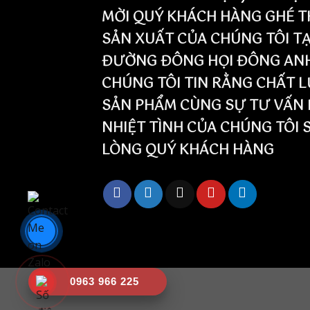
MỜI QUÝ KHÁCH HÀNG GHÉ T
SẢN XUẤT CỦA CHÚNG TÔI TẠ
ĐƯỜNG ĐÔNG HỌI ĐÔNG ANH 
CHÚNG TÔI TIN RẰNG CHẤT 
SẢN PHẨM CÙNG SỰ TƯ VẤN 
NHIỆT TÌNH CỦA CHÚNG TÔI 
LÒNG QUÝ KHÁCH HÀNG
0963 966 225