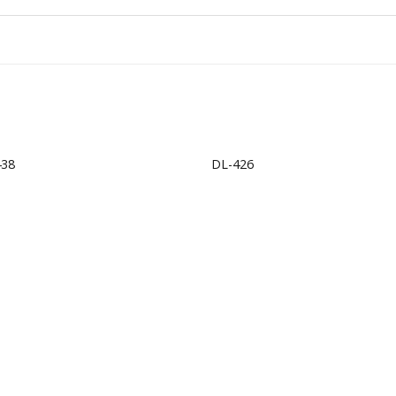
+
438
DL-426
Add to
Ad
wishlist
wis