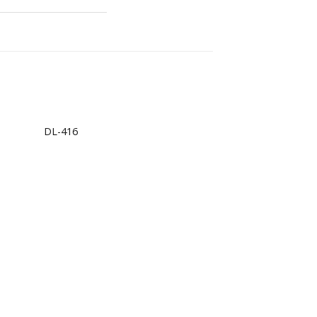
+
DL-416
d to
Add to
hlist
wishlist
+
DL-430