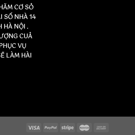
HĂM CƠ SỎ
I SỐ NHÀ 14
HÀ NỘI .
LƯỢNG CUẢ
PHỤC VỤ
SẼ LÀM HÀI