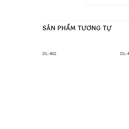
SẢN PHẨM TƯƠNG TỰ
+
+
DL-402
DL-
Add to
wishlist