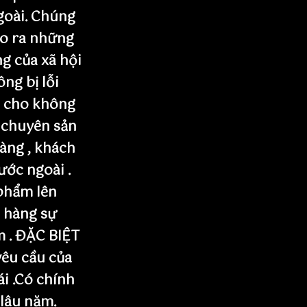
goài. Chúng
ạo ra những
g của xã hội
ng bị lỗi
n cho không
 chuyên sản
àng , khách
nước ngoài .
phẩm lên
 hàng sự
m . ĐẶC BIỆT
yêu cầu của
ái .Có chính
 lâu năm.