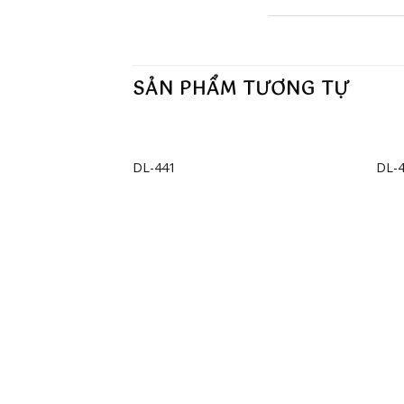
SẢN PHẨM TƯƠNG TỰ
+
+
DL-441
DL-
Add to
wishlist