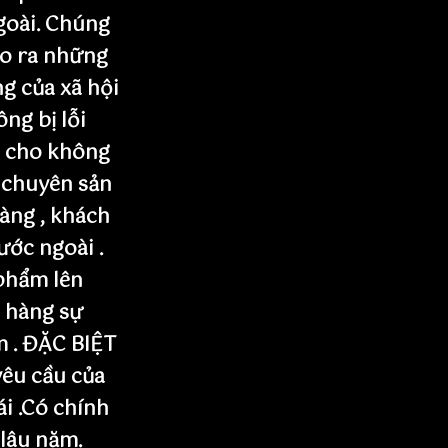
goài. Chúng
ạo ra những
g của xã hội
ng bị lỗi
n cho không
 chuyên sản
àng , khách
nước ngoài .
phẩm lên
 hàng sự
m . ĐẶC BIỆT
yêu cầu của
ái .Có chính
 lâu năm.