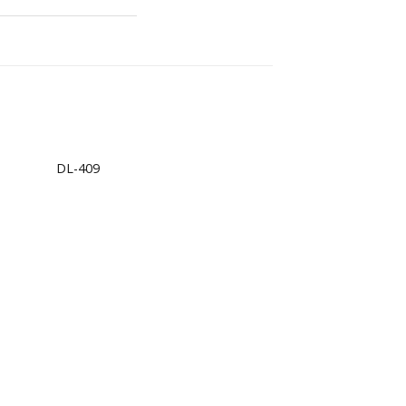
+
DL-409
d to
Add to
hlist
wishlist
+
DL-400