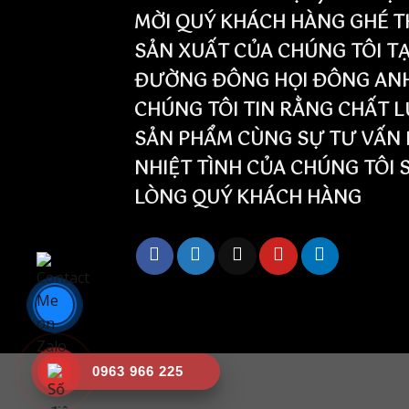
MỜI QUÝ KHÁCH HÀNG GHÉ T
SẢN XUẤT CỦA CHÚNG TÔI TẠ
ĐƯỜNG ĐÔNG HỌI ĐÔNG ANH 
CHÚNG TÔI TIN RẰNG CHẤT 
SẢN PHẨM CÙNG SỰ TƯ VẤN 
NHIỆT TÌNH CỦA CHÚNG TÔI 
LÒNG QUÝ KHÁCH HÀNG
0963 966 225