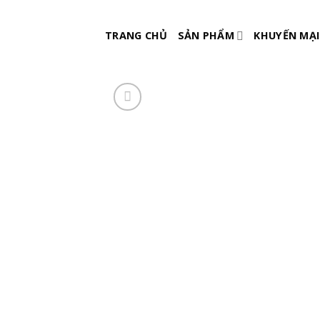
Skip
to
TRANG CHỦ
SẢN PHẨM
KHUYẾN MẠI
content