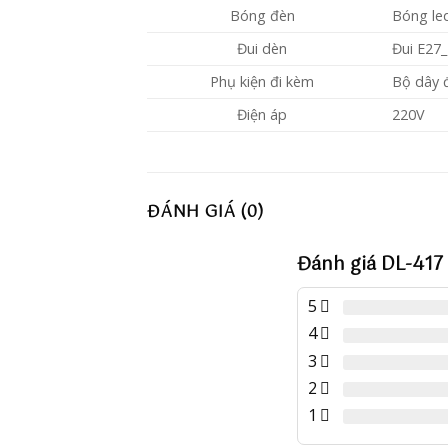
Bóng đèn
Bóng led
Đui dèn
Đui E27_
Phụ kiện đi kèm
Bộ dây đ
Điện áp
220V
ĐÁNH GIÁ (0)
Đánh giá DL-417
5
4
3
2
1