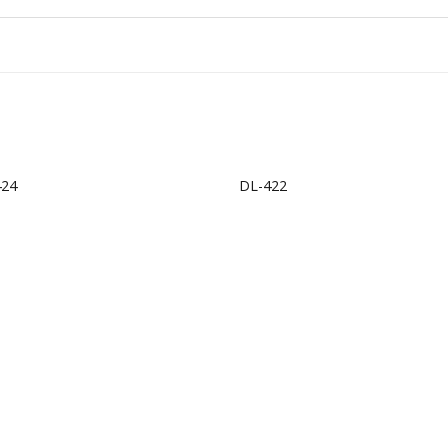
+
424
DL-422
Add to
Ad
wishlist
wis