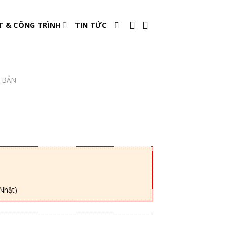
T & CÔNG TRÌNH
TIN TỨC
 BẢN
Nhật)