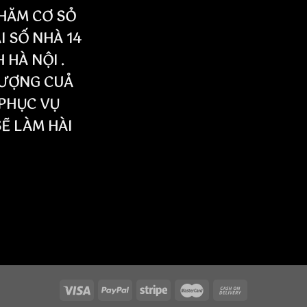
HĂM CƠ SỎ
I SỐ NHÀ 14
HÀ NỘI .
LƯỢNG CUẢ
PHỤC VỤ
SẼ LÀM HÀI