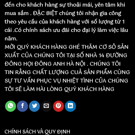
đến cho khách hàng sự thoải mái, yên tâm khi
mua sắm . ĐẶC BIỆT chúng tôi nhận gia công
theo yêu cầu của khách hàng với số lượng từ 1
cái .Có chính sách ưu đãi cho đại lý làm việc lâu
năm.
MỜI QUÝ KHÁCH HÀNG GHÉ THĂM CƠ SỎ SẢN
XUẤT CỦA CHÚNG TÔI TẠI SỐ NHÀ 14 ĐƯỜNG
ĐÔNG HỌI ĐÔNG ANH HÀ NỘI . CHÚNG TÔI
TIN RẰNG CHẤT LƯỢNG CUẢ SẢN PHẨM CÙNG
SỰ TƯ VẤN PHỤC VỤ NHIỆT TÌNH CỦA CHÚNG
TÔI SẼ LÀM HÀI LÒNG QUÝ KHÁCH HÀNG
CHÍNH SÁCH VÀ QUY ĐỊNH