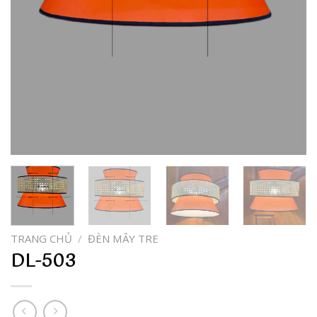
TRANG CHỦ
/
ĐÈN MÂY TRE
DL-503