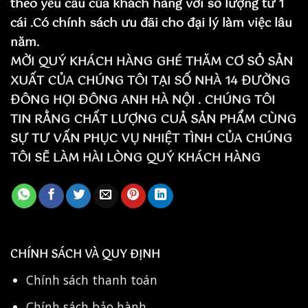
theo yêu cầu của khách hàng với số lượng từ 1
cái .Có chính sách ưu đãi cho đại lý làm việc lâu
năm.
MỜI QUÝ KHÁCH HÀNG GHÉ THĂM CƠ SỎ SẢN
XUẤT CỦA CHÚNG TÔI TẠI SỐ NHÀ 14 ĐƯỜNG
ĐÔNG HỌI ĐÔNG ANH HÀ NỘI . CHÚNG TÔI
TIN RẰNG CHẤT LƯỢNG CUẢ SẢN PHẨM CÙNG
SỰ TƯ VẤN PHỤC VỤ NHIỆT TÌNH CỦA CHÚNG
TÔI SẼ LÀM HÀI LÒNG QUÝ KHÁCH HÀNG
CHÍNH SÁCH VÀ QUY ĐỊNH
Chính sách thanh toán
Chính sách bảo hành