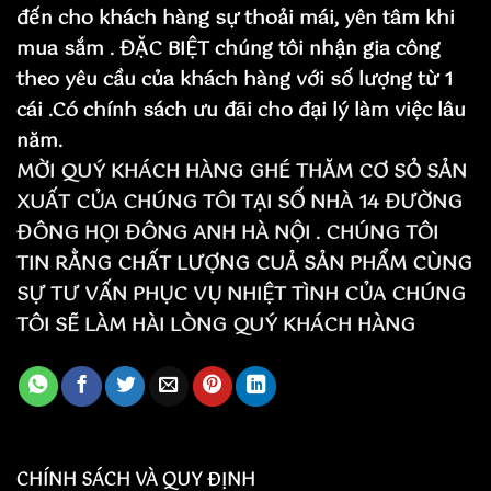
đến cho khách hàng sự thoải mái, yên tâm khi
mua sắm . ĐẶC BIỆT chúng tôi nhận gia công
theo yêu cầu của khách hàng với số lượng từ 1
cái .Có chính sách ưu đãi cho đại lý làm việc lâu
năm.
MỜI QUÝ KHÁCH HÀNG GHÉ THĂM CƠ SỎ SẢN
XUẤT CỦA CHÚNG TÔI TẠI SỐ NHÀ 14 ĐƯỜNG
ĐÔNG HỌI ĐÔNG ANH HÀ NỘI . CHÚNG TÔI
TIN RẰNG CHẤT LƯỢNG CUẢ SẢN PHẨM CÙNG
SỰ TƯ VẤN PHỤC VỤ NHIỆT TÌNH CỦA CHÚNG
TÔI SẼ LÀM HÀI LÒNG QUÝ KHÁCH HÀNG
CHÍNH SÁCH VÀ QUY ĐỊNH